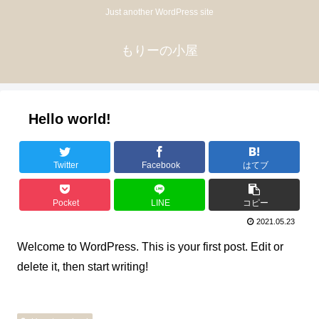
Just another WordPress site
もりーの小屋
Hello world!
Twitter
Facebook
はてブ
Pocket
LINE
コピー
2021.05.23
Welcome to WordPress. This is your first post. Edit or
delete it, then start writing!